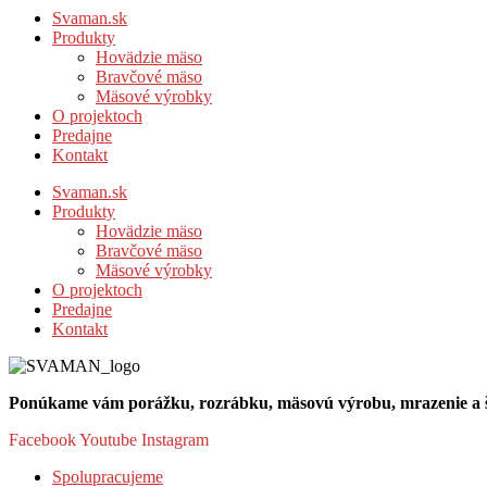
Svaman.sk
Produkty
Hovädzie mäso
Bravčové mäso
Mäsové výrobky
O projektoch
Predajne
Kontakt
Svaman.sk
Produkty
Hovädzie mäso
Bravčové mäso
Mäsové výrobky
O projektoch
Predajne
Kontakt
Ponúkame vám porážku, rozrábku, mäsovú výrobu, mrazenie a šk
Facebook
Youtube
Instagram
Spolupracujeme